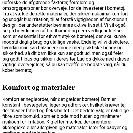
udforske de afgørende faktorer, forældre og
omsorgspersoner bør overveje, før de investerer i børnetøj.
Fra at vælge de rette materialer, der sikrer maksimal komfort
og undgår hudirritation, til at forstå vigtigheden af funktionelt
design, der understøtter børnenes aktive livsstil. Vi vil også
se på betydningen af holdbarhed og nem vedligeholdelse,
som er essentiel for ethvert stykke børnetøj, der skal kunne
modstå daglig brug og utallige vaske. Endelig vil vi diskutere,
hvordan man kan balancere mode med praktiske behov og
sikkerhed, så dit barn ikke kun ser godt ud, men også føler
sig godt tilpas og sikker i deres tøj. Lad os dykke ned i disse
vigtige overvejelser, så du kan træffe de bedste valg, når du
køber børnetøj.
Komfort og materialer
Komfort er nøgleordet, når det gælder børnetøj. Børn er
konstant i bevægelse, leger og udforsker, hvilket kræver tøj,
der tillader frihed og fleksibilitet. Det bedste valg er naturlige
fibre som bomuld, som er bløde mod huden og minimerer
risikoen for irritation. Kig efter mærker, der prioriterer
økologiske eller allergivenlige materialer, især for babyer og