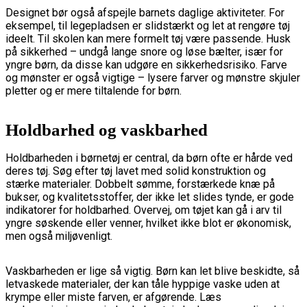
Designet bør også afspejle barnets daglige aktiviteter. For
eksempel, til legepladsen er slidstærkt og let at rengøre tøj
ideelt. Til skolen kan mere formelt tøj være passende. Husk
på sikkerhed – undgå lange snore og løse bælter, især for
yngre børn, da disse kan udgøre en sikkerhedsrisiko. Farve
og mønster er også vigtige – lysere farver og mønstre skjuler
pletter og er mere tiltalende for børn.
Holdbarhed og vaskbarhed
Holdbarheden i børnetøj er central, da børn ofte er hårde ved
deres tøj. Søg efter tøj lavet med solid konstruktion og
stærke materialer. Dobbelt sømme, forstærkede knæ på
bukser, og kvalitetsstoffer, der ikke let slides tynde, er gode
indikatorer for holdbarhed. Overvej, om tøjet kan gå i arv til
yngre søskende eller venner, hvilket ikke blot er økonomisk,
men også miljøvenligt.
Vaskbarheden er lige så vigtig. Børn kan let blive beskidte, så
letvaskede materialer, der kan tåle hyppige vaske uden at
krympe eller miste farven, er afgørende. Læs