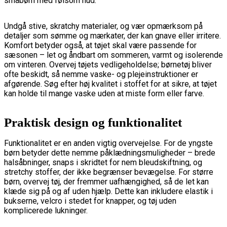
småbørn med følsom hud.
Undgå stive, skratchy materialer, og vær opmærksom på
detaljer som sømme og mærkater, der kan gnave eller irritere.
Komfort betyder også, at tøjet skal være passende for
sæsonen – let og åndbart om sommeren, varmt og isolerende
om vinteren. Overvej tøjets vedligeholdelse; børnetøj bliver
ofte beskidt, så nemme vaske- og plejeinstruktioner er
afgørende. Søg efter høj kvalitet i stoffet for at sikre, at tøjet
kan holde til mange vaske uden at miste form eller farve.
Praktisk design og funktionalitet
Funktionalitet er en anden vigtig overvejelse. For de yngste
børn betyder dette nemme påklædningsmuligheder – brede
halsåbninger, snaps i skridtet for nem bleudskiftning, og
stretchy stoffer, der ikke begrænser bevægelse. For større
børn, overvej tøj, der fremmer uafhængighed, så de let kan
klæde sig på og af uden hjælp. Dette kan inkludere elastik i
bukserne, velcro i stedet for knapper, og tøj uden
komplicerede lukninger.