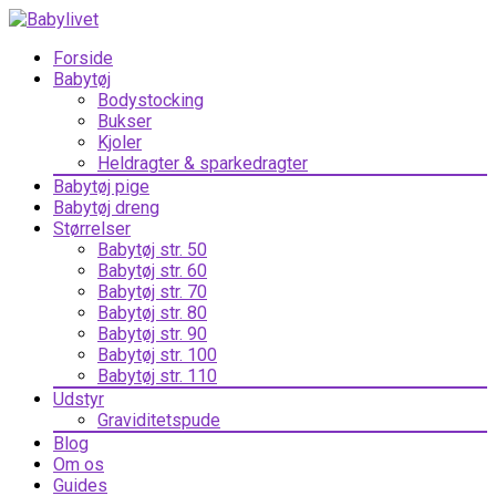
Forside
Babytøj
Bodystocking
Bukser
Kjoler
Heldragter & sparkedragter
Babytøj pige
Babytøj dreng
Størrelser
Babytøj str. 50
Babytøj str. 60
Babytøj str. 70
Babytøj str. 80
Babytøj str. 90
Babytøj str. 100
Babytøj str. 110
Udstyr
Graviditetspude
Blog
Om os
Guides