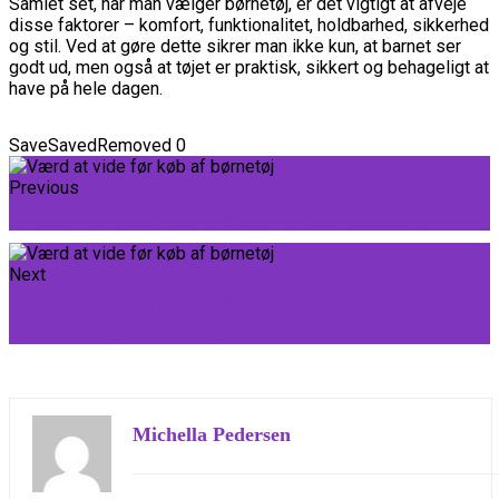
Samlet set, når man vælger børnetøj, er det vigtigt at afveje
disse faktorer – komfort, funktionalitet, holdbarhed, sikkerhed
og stil. Ved at gøre dette sikrer man ikke kun, at barnet ser
godt ud, men også at tøjet er praktisk, sikkert og behageligt at
have på hele dagen.
Save
Saved
Removed
0
Previous
Hvorfor din baby har brug for en god topmadras
Next
Hvorfor familier med små børn bør have en
robotstøvsuger i deres hjem
Michella Pedersen