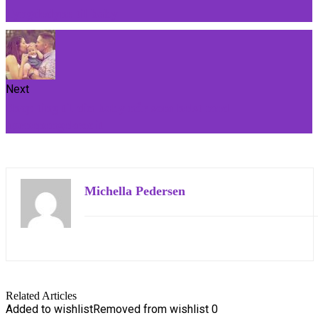
Tyngdedyne til baby
Next
Shop ting til din baby når som helst med
børnepengekredit
Michella Pedersen
Related Articles
Added to wishlist
Removed from wishlist
0