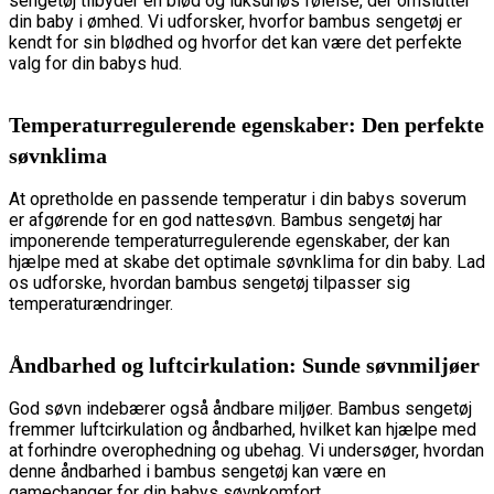
sengetøj tilbyder en blød og luksuriøs følelse, der omslutter
din baby i ømhed. Vi udforsker, hvorfor bambus sengetøj er
kendt for sin blødhed og hvorfor det kan være det perfekte
valg for din babys hud.
Temperaturregulerende egenskaber: Den perfekte
søvnklima
At opretholde en passende temperatur i din babys soverum
er afgørende for en god nattesøvn. Bambus sengetøj har
imponerende temperaturregulerende egenskaber, der kan
hjælpe med at skabe det optimale søvnklima for din baby. Lad
os udforske, hvordan bambus sengetøj tilpasser sig
temperaturændringer.
Åndbarhed og luftcirkulation: Sunde søvnmiljøer
God søvn indebærer også åndbare miljøer. Bambus sengetøj
fremmer luftcirkulation og åndbarhed, hvilket kan hjælpe med
at forhindre overophedning og ubehag. Vi undersøger, hvordan
denne åndbarhed i bambus sengetøj kan være en
gamechanger for din babys søvnkomfort.