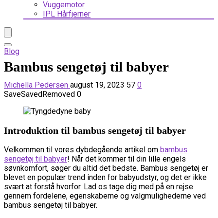
Vuggemotor
IPL Hårfjerner
Blog
Bambus sengetøj til babyer
Michella Pedersen
august 19, 2023
57
0
Save
Saved
Removed
0
Introduktion til bambus sengetøj til babyer
Velkommen til vores dybdegående artikel om
bambus
sengetøj til babyer
! Når det kommer til din lille engels
søvnkomfort, søger du altid det bedste. Bambus sengetøj er
blevet en populær trend inden for babyudstyr, og det er ikke
svært at forstå hvorfor. Lad os tage dig med på en rejse
gennem fordelene, egenskaberne og valgmulighederne ved
bambus sengetøj til babyer.