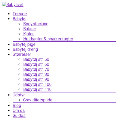
Forside
Babytøj
Bodystocking
Bukser
Kjoler
Heldragter & sparkedragter
Babytøj pige
Babytøj dreng
Størrelser
Babytøj str. 50
Babytøj str. 60
Babytøj str. 70
Babytøj str. 80
Babytøj str. 90
Babytøj str. 100
Babytøj str. 110
Udstyr
Graviditetspude
Blog
Om os
Guides