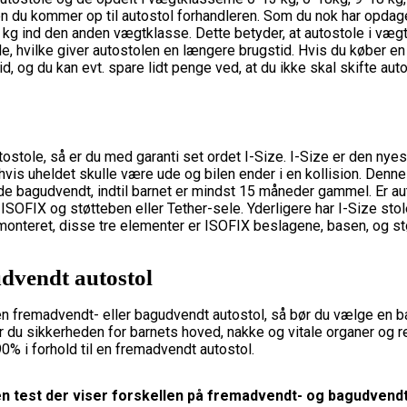
den du kommer op til autostol forhandleren. Som du nok har opdag
kg ind den anden vægtklasse. Dette betyder, at autostole i vægt
le, hvilke giver autostolen en længere brugstid. Hvis du køber en
, og du kan evt. spare lidt penge ved, at du ikke skal skifte auto
ostole, så er du med garanti set ordet I-Size. I-Size er den nyes
hvis uheldet skulle være ude og bilen ender i en kollision. Denn
dde bagudvendt, indtil barnet er mindst 15 måneder gammel. Er aut
 ISOFIX og støtteben eller Tether-sele. Yderligere har I-Size sto
 monteret, disse tre elementer er ISOFIX beslagene, basen, og st
dvendt autostol
en fremadvendt- eller bagudvendt autostol, så bør du vælge en b
r du sikkerheden for barnets hoved, nakke og vitale organer og re
90% i forhold til en fremadvendt autostol.
n test der viser forskellen på fremadvendt- og bagudvendt 