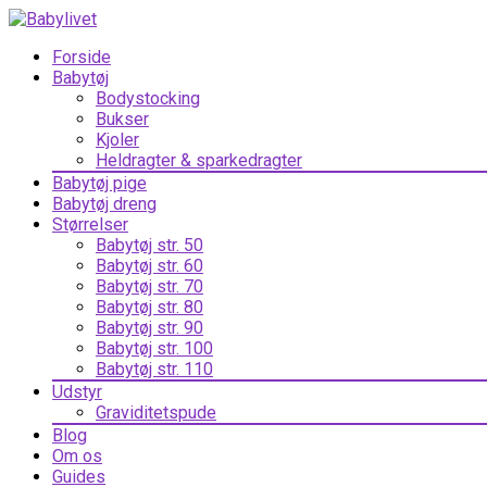
Forside
Babytøj
Bodystocking
Bukser
Kjoler
Heldragter & sparkedragter
Babytøj pige
Babytøj dreng
Størrelser
Babytøj str. 50
Babytøj str. 60
Babytøj str. 70
Babytøj str. 80
Babytøj str. 90
Babytøj str. 100
Babytøj str. 110
Udstyr
Graviditetspude
Blog
Om os
Guides