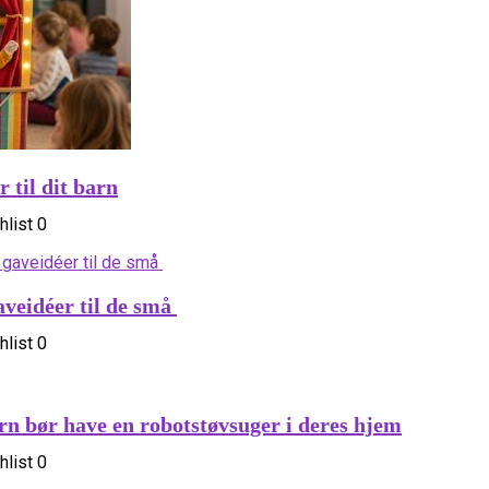
 til dit barn
list
0
aveidéer til de små
list
0
n bør have en robotstøvsuger i deres hjem
list
0