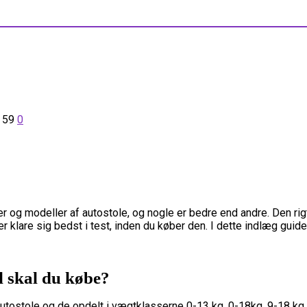
9
59
0
r og modeller af autostole, og nogle er bedre end andre. Den rigt
 klare sig bedst i test, inden du køber den. I dette indlæg guider 
l skal du købe?
 autostole og de opdelt i vægtklasserne 0-13 kg, 0-18kg, 9-18 kg