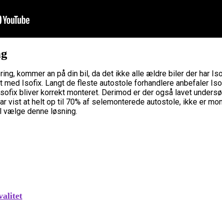
ng
ng, kommer an på din bil, da det ikke alle ældre biler der har Isof
et med Isofix. Langt de fleste autostole forhandlere anbefaler Iso
sofix bliver korrekt monteret. Derimod er der også lavet unders
vist at helt op til 70% af selemonterede autostole, ikke er monte
vl vælge denne løsning.
alitet