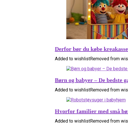
Derfor bør du købe kreakasser
Added to wishlist
Removed from wish
Børn og babyer – De bedste g
Added to wishlist
Removed from wish
Hvorfor familier med små bør
Added to wishlist
Removed from wish