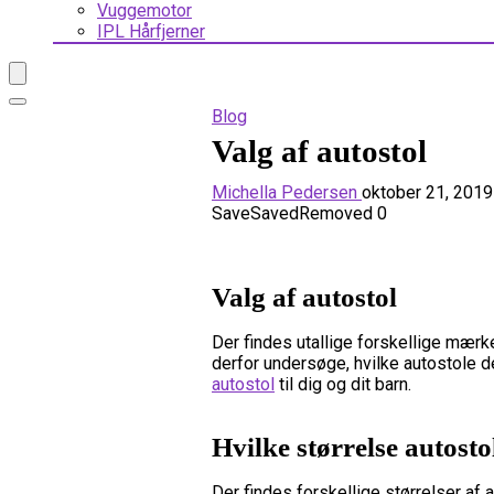
Vuggemotor
IPL Hårfjerner
Blog
Valg af autostol
Michella Pedersen
oktober 21, 201
Save
Saved
Removed
0
Valg af autostol
Der findes utallige forskellige mærke
derfor undersøge, hvilke autostole der
autostol
til dig og dit barn.
Hvilke størrelse autosto
Der findes forskellige størrelser af