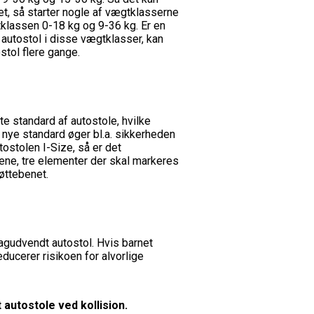
et, så starter nogle af vægtklasserne
klassen 0-18 kg og 9-36 kg. Er en
 autostol i disse vægtklasser, kan
stol flere gange.
te standard af autostole, hvilke
e nye standard øger bl.a. sikkerheden
ostolen I-Size, så er det
lene, tre elementer der skal markeres
øttebenet.
agudvendt autostol. Hvis barnet
ducerer risikoen for alvorlige
autostole ved kollision.