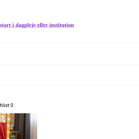
art i dagpleje eller institution
list
0