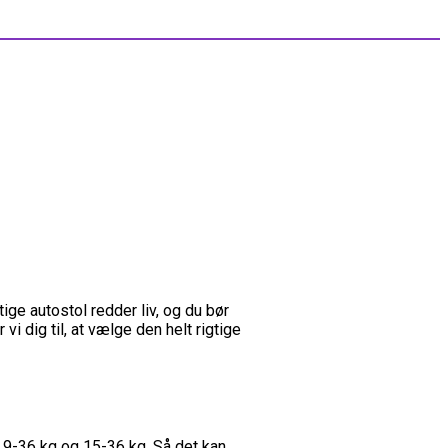
ige autostol redder liv, og du bør
vi dig til, at vælge den helt rigtige
, 9-36 kg og 15-36 kg. Så det kan