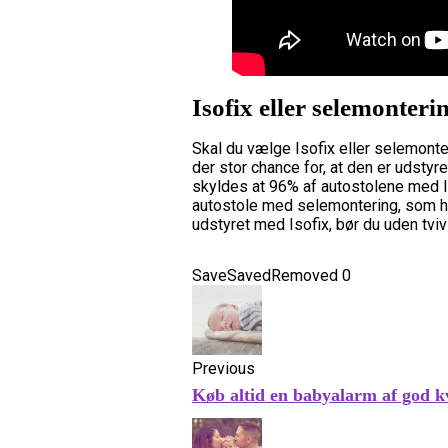
Isofix eller selemonteri
Skal du vælge Isofix eller selemonteri
der stor chance for, at den er udstyr
skyldes at 96% af autostolene med I
autostole med selemontering, som har 
udstyret med Isofix, bør du uden tvi
Save
Saved
Removed
0
Previous
Køb altid en babyalarm af god kv