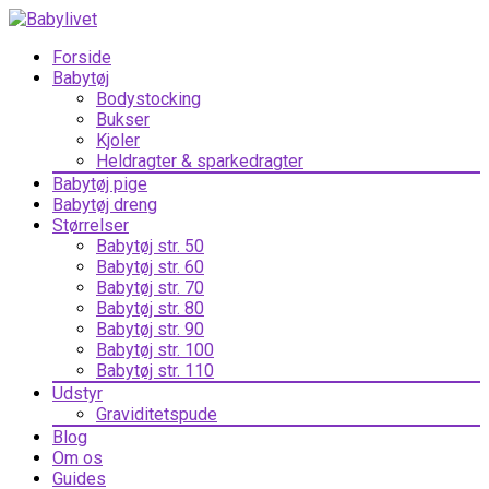
Forside
Babytøj
Bodystocking
Bukser
Kjoler
Heldragter & sparkedragter
Babytøj pige
Babytøj dreng
Størrelser
Babytøj str. 50
Babytøj str. 60
Babytøj str. 70
Babytøj str. 80
Babytøj str. 90
Babytøj str. 100
Babytøj str. 110
Udstyr
Graviditetspude
Blog
Om os
Guides